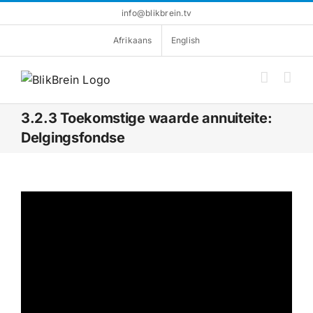
Skip
info@blikbrein.tv
to
Afrikaans
English
content
3.2.3 Toekomstige waarde annuiteite:
Delgingsfondse